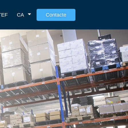
 TEF
CA
Contacte